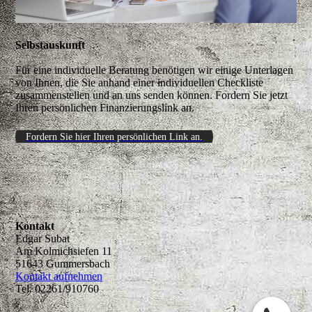
Selbstauskunft
Für eine individuelle Beratung benötigen wir einige Unterlagen
von Ihnen, die Sie anhand einer individuellen Checkliste
zusammenstellen und an uns senden können. Fordern Sie jetzt
Ihren persönlichen Finanzierungslink an.
Fordern Sie hier Ihren persönlichen Link an.
Kontakt
Edgar Subat
Am Kolmichsiefen 11
51643 Gummersbach
Kontakt aufnehmen
Tel. 02261/910760