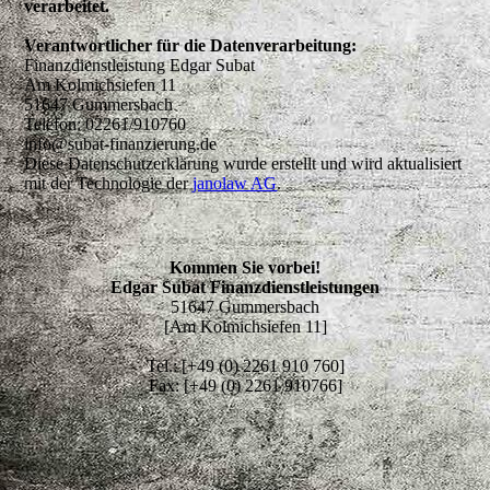
verarbeitet.
Verantwortlicher für die Datenverarbeitung:
Finanzdienstleistung Edgar Subat
Am Kolmichsiefen 11
51647 Gummersbach
Telefon: 02261/910760
info@subat-finanzierung.de
Diese Datenschutzerklärung wurde erstellt und wird aktualisiert
mit der Technologie der
janolaw AG
.
Kommen Sie vorbei!
Edgar Subat Finanzdienstleistungen
51647 Gummersbach
[Am Kolmichsiefen 11]
Tel.: [+49 (0) 2261 910 760]
Fax: [+49 (0) 2261 910766]