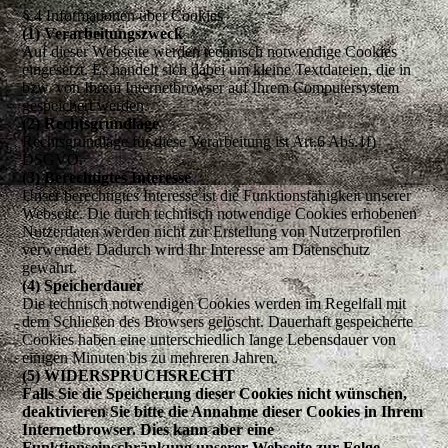
§ 4 Informationen über Cookies
(1) Verarbeitungszweck
Auf dieser Webseite werden technisch notwendige Cookies
eingesetzt. Es handelt sich dabei um kleine Textdateien, die in
bzw. von Ihrem Internetbrowser auf Ihrem Computersystem
gespeichert werden.
(2) Rechtsgrundlage
Rechtsgrundlage für diese Verarbeitung ist Art.6 Abs.1f)
DSGVO.
(3) Berechtigtes Interesse
Unser berechtigtes Interesse ist die Funktionsfähigkeit unserer
Webseite. Die durch technisch notwendige Cookies erhobenen
Nutzerdaten werden nicht zur Erstellung von Nutzerprofilen
verwendet. Dadurch wird Ihr Interesse am Datenschutz
gewahrt.
(4) Speicherdauer
Die technisch notwendigen Cookies werden im Regelfall mit
dem Schließen des Browsers gelöscht. Dauerhaft gespeicherte
Cookies haben eine unterschiedlich lange Lebensdauer von
einigen Minuten bis zu mehreren Jahren.
(5) WIDERSPRUCHSRECHT
Falls Sie die Speicherung dieser Cookies nicht wünschen,
deaktivieren Sie bitte die Annahme dieser Cookies in Ihrem
Internetbrowser. Dies kann aber eine
Funktionseinschränkung unserer Webseite zur Folge