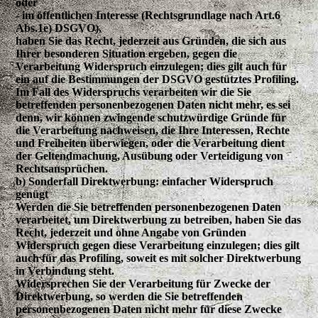
oder
- im öffentlichen Interesse (Rechtsgrundlage nach Art.6
Abs.1e) DSGVO),
haben Sie das Recht, jederzeit aus Gründen, die sich aus
Ihrer besonderen Situation ergeben, gegen die
Verarbeitung Widerspruch einzulegen; dies gilt auch für
ein auf die Bestimmungen der DSGVO gestütztes Profiling.
Im Fall des Widerspruchs verarbeiten wir die Sie
betreffenden personenbezogenen Daten nicht mehr, es sei
denn, wir können zwingende schutzwürdige Gründe für
die Verarbeitung nachweisen, die Ihre Interessen, Rechte
und Freiheiten überwiegen, oder die Verarbeitung dient
der Geltendmachung, Ausübung oder Verteidigung von
Rechtsansprüchen.
b) Sonderfall Direktwerbung: einfacher Widerspruch
genügt
Werden die Sie betreffenden personenbezogenen Daten
verarbeitet, um Direktwerbung zu betreiben, haben Sie das
Recht, jederzeit und ohne Angabe von Gründen
Widerspruch gegen diese Verarbeitung einzulegen; dies gilt
auch für das Profiling, soweit es mit solcher Direktwerbung
in Verbindung steht.
Widersprechen Sie der Verarbeitung für Zwecke der
Direktwerbung, so werden die Sie betreffenden
personenbezogenen Daten nicht mehr für diese Zwecke