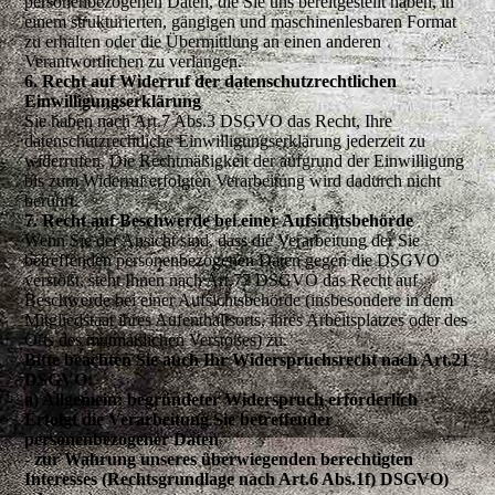
personenbezogenen Daten, die Sie uns bereitgestellt haben, in
einem strukturierten, gängigen und maschinenlesbaren Format
zu erhalten oder die Übermittlung an einen anderen
Verantwortlichen zu verlangen.
6. Recht auf Widerruf der datenschutzrechtlichen
Einwilligungserklärung
Sie haben nach Art.7 Abs.3 DSGVO das Recht, Ihre
datenschutzrechtliche Einwilligungserklärung jederzeit zu
widerrufen. Die Rechtmäßigkeit der aufgrund der Einwilligung
bis zum Widerruf erfolgten Verarbeitung wird dadurch nicht
berührt.
7. Recht auf Beschwerde bei einer Aufsichtsbehörde
Wenn Sie der Ansicht sind, dass die Verarbeitung der Sie
betreffenden personenbezogenen Daten gegen die DSGVO
verstößt, steht Ihnen nach Art.77 DSGVO das Recht auf
Beschwerde bei einer Aufsichtsbehörde (insbesondere in dem
Mitgliedstaat ihres Aufenthaltsorts, ihres Arbeitsplatzes oder des
Orts des mutmaßlichen Verstoßes) zu.
Bitte beachten Sie auch Ihr Widerspruchsrecht nach Art.21
DSGVO:
a) Allgemein: begründeter Widerspruch erforderlich
Erfolgt die Verarbeitung Sie betreffender
personenbezogener Daten
- zur Wahrung unseres überwiegenden berechtigten
Interesses (Rechtsgrundlage nach Art.6 Abs.1f) DSGVO)