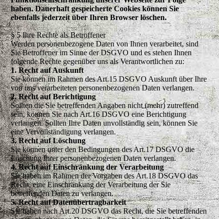
haben. Dauerhaft gespeicherte Cookies können Sie
ebenfalls jederzeit über Ihren Browser löschen.
§ 5 Ihre Rechte als Betroffener
Werden personenbezogene Daten von Ihnen verarbeitet, sind
Sie Betroffener im Sinne der DSGVO und es stehen Ihnen
folgende Rechte gegenüber uns als Verantwortlichen zu:
1. Recht auf Auskunft
Sie können im Rahmen des Art.15 DSGVO Auskunft über Ihre
von uns verarbeiteten personenbezogenen Daten verlangen.
2. Recht auf Berichtigung
Sollten die Sie betreffenden Angaben nicht (mehr) zutreffend
sein, können Sie nach Art.16 DSGVO eine Berichtigung
verlangen. Sollten Ihre Daten unvollständig sein, können Sie
eine Vervollständigung verlangen.
3. Recht auf Löschung
Sie können unter den Bedingungen des Art.17 DSGVO die
Löschung Ihrer personenbezogenen Daten verlangen.
4. Recht auf Einschränkung der Verarbeitung
Sie haben im Rahmen der Vorgaben des Art.18 DSGVO das
Recht, eine Einschränkung der Verarbeitung der Sie
betreffenden Daten zu verlangen.
5. Recht auf Datenübertragbarkeit
Sie haben nach Art.20 DSGVO das Recht, die Sie betreffenden