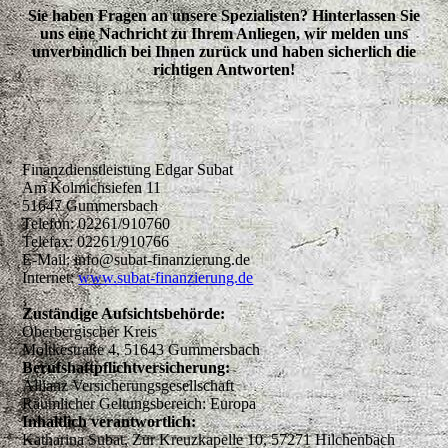
Sie haben Fragen an unsere Spezialisten? Hinterlassen Sie
uns eine Nachricht zu Ihrem Anliegen, wir melden uns
unverbindlich bei Ihnen zurück und haben sicherlich die
richtigen Antworten!
Finanzdienstleistung Edgar Subat
Am Kolmichsiefen 11
51647 Gummersbach
Telefon: 02261/910760
Telefax: 02261/910766
E-Mail: info@subat-finanzierung.de
Internet:
www.subat-finanzierung.de
Zuständige Aufsichtsbehörde:
Oberbergischer Kreis
Moltkestraße 4, 51643 Gummersbach
Berufshaftpflichtversicherung:
Allianz Versicherungsgesellschaft
Räumlicher Geltungsbereich: Europa
Inhaltlich verantwortlich:
Katharina Subat, Zur Kreuzkapelle 10, 57271 Hilchenbach