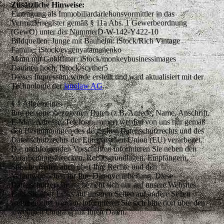
Zusätzliche Hinweise:
Eintragung als Immobiliardarlehonsvormittler in das
Vermittlerregister gemãß § 11a Abs. 1 Gewerbeordnung
(GewO) unter der NummerD-W-142-Y422-10
Bildquellen: Junge mit Bauhelm: iStock/Rich Vintage
Familie: iStock/evgenyatamanenko
Mann mit Goldflitter: iStock/monkeybusinessimages
Daumen hoch: iStock/scyther5
Dieses Impressum wurde erstellt und wird aktualisiert mit der
Technologie der
janolaw AG
.
§ 1 Allgemeines
Ihre personenbezogenen Daten (z.B. Anrede, Name, Anschrift,
E-Mail-Adresse, Telefonnummer) werden von uns nur gemäß
den Bestimmungen des deutschen Datenschutzrechts und des
Datenschutzrechts der Europäischen Union (EU) verarbeitet.
Die nachfolgenden Vorschriften informieren Sie neben den
Verarbeitungszwecken, Rechtsgrundlagen, Empfängern,
Speicherfristen auch über Ihre Rechte und den
Verantwortlichen für Ihre Datenverarbeitung. Diese
Datenschutzerklärung bezieht sich nur auf unsere Websites.
Falls Sie über Links auf unseren Seiten auf andere Seiten
weitergeleitet werden, informieren Sie sich bitte dort über den
jeweiligen Umgang mit Ihren Daten.