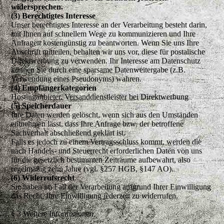
widersprechen.
(3) Berechtigtes Interesse
Unser berechtigtes Interesse an der Verarbeitung besteht darin,
mit Ihnen auf schnellem Wege zu kommunizieren und Ihre
Anfragen kostengünstig zu beantworten. Wenn Sie uns Ihre
Anschrift mitteilen, behalten wir uns vor, diese für postalische
Direktwerbung zu verwenden. Ihr Interesse am Datenschutz
können Sie durch eine sparsame Datenweitergabe (z.B.
Verwendung eines Pseudonyms) wahren.
(4) Empfängerkategorien
Hostinganbieter, Versanddienstleister bei Direktwerbung
(5) Speicherdauer
Ihre Daten werden gelöscht, wenn sich aus den Umständen
entnehmen lässt, dass Ihre Anfrage bzw. der betroffene
Sachverhalt abschließend geklärt ist.
Falls es jedoch zu einem Vertragsschluss kommt, werden die
nach Handels- und Steuerrecht erforderlichen Daten von uns
für die gesetzlich bestimmten Zeiträume aufbewahrt, also
regelmäßig zehn Jahre (vgl. §257 HGB, §147 AO).
(6) Widerrufsrecht
Sie haben im Fall der Verarbeitung aufgrund Ihrer Einwilligung
das Recht, Ihre Einwilligung jederzeit zu widerrufen.
§ 3 Weitere Informationen