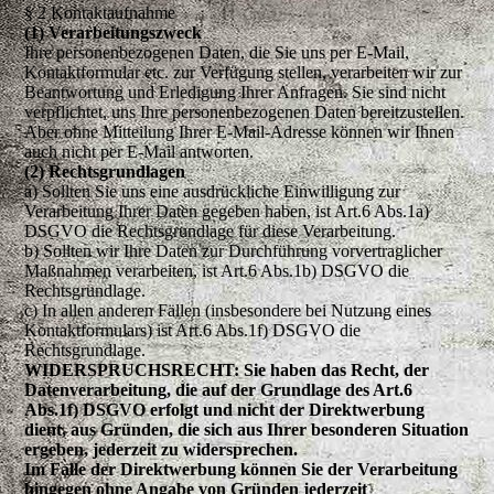
§ 2 Kontaktaufnahme
(1) Verarbeitungszweck
Ihre personenbezogenen Daten, die Sie uns per E-Mail,
Kontaktformular etc. zur Verfügung stellen, verarbeiten wir zur
Beantwortung und Erledigung Ihrer Anfragen. Sie sind nicht
verpflichtet, uns Ihre personenbezogenen Daten bereitzustellen.
Aber ohne Mitteilung Ihrer E-Mail-Adresse können wir Ihnen
auch nicht per E-Mail antworten.
(2) Rechtsgrundlagen
a) Sollten Sie uns eine ausdrückliche Einwilligung zur
Verarbeitung Ihrer Daten gegeben haben, ist Art.6 Abs.1a)
DSGVO die Rechtsgrundlage für diese Verarbeitung.
b) Sollten wir Ihre Daten zur Durchführung vorvertraglicher
Maßnahmen verarbeiten, ist Art.6 Abs.1b) DSGVO die
Rechtsgrundlage.
c) In allen anderen Fällen (insbesondere bei Nutzung eines
Kontaktformulars) ist Art.6 Abs.1f) DSGVO die
Rechtsgrundlage.
WIDERSPRUCHSRECHT: Sie haben das Recht, der
Datenverarbeitung, die auf der Grundlage des Art.6
Abs.1f) DSGVO erfolgt und nicht der Direktwerbung
dient, aus Gründen, die sich aus Ihrer besonderen Situation
ergeben, jederzeit zu widersprechen.
Im Falle der Direktwerbung können Sie der Verarbeitung
hingegen ohne Angabe von Gründen jederzeit