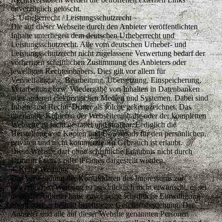
unverzüglich gelöscht.
3. Urheberrecht / Leistungsschutzrecht
Die auf dieser Webseite durch den Anbieter veröffentlichten
Inhalte unterliegen dem deutschen Urheberrecht und
Leistungsschutzrecht. Alle vom deutschen Urheber- und
Leistungsschutzrecht nicht zugelassene Verwertung bedarf der
vorherigen schriftlichen Zustimmung des Anbieters oder
jeweiligen Rechteinhabers. Dies gilt vor allem für
Vervielfältigung, Bearbeitung, Übersetzung, Einspeicherung,
Verarbeitung bzw. Wiedergabe von Inhalten in Datenbanken
oder anderen elektronischen Medien und Systemen. Dabei sind
Inhalte und Rechte Dritter als solche gekennzeichnet. Das
unerlaubte Kopieren der Webseiteninhalte oder der kompletten
Webseite ist nicht gestattet und strafbar. Lediglich die
Herstellung von Kopien und Downloads für den persönlichen,
privaten und nicht kommerziellen Gebrauch ist erlaubt.
Diese Website darf ohne schriftliche Erlaubnis nicht durch
Dritte in Frames oder iFrames dargestellt werden.
4. Keine Werbung
Die Verwendung der Kontaktdaten des Impressums zur
gewerblichen Werbung ist ausdrücklich nicht erwünscht, es sei
denn der Anbieter hatte zuvor seine schriftliche Einwilligung
erteilt oder es besteht bereits eine Geschäftsbeziehung. Der
Anbieter und alle auf dieser Website genannten Personen