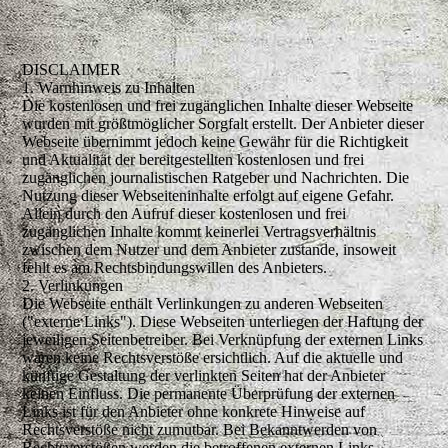
DISCLAIMER
1. Warnhinweis zu Inhalten
Die kostenlosen und frei zugänglichen Inhalte dieser Webseite
wurden mit größtmöglicher Sorgfalt erstellt. Der Anbieter dieser
Webseite übernimmt jedoch keine Gewähr für die Richtigkeit
und Aktualität der bereitgestellten kostenlosen und frei
zugänglichen journalistischen Ratgeber und Nachrichten. Die
Nutzung dieser Webseiteninhalte erfolgt auf eigene Gefahr.
Allein durch den Aufruf dieser kostenlosen und frei
zugänglichen Inhalte kommt keinerlei Vertragsverhältnis
zwischen dem Nutzer und dem Anbieter zustande, insoweit
fehlt es am Rechtsbindungswillen des Anbieters.
2. Verlinkungen
Die Webseite enthält Verlinkungen zu anderen Webseiten
("externe Links"). Diese Webseiten unterliegen der Haftung der
jeweiligen Seitenbetreiber. Bei Verknüpfung der externen Links
waren keine Rechtsverstöße ersichtlich. Auf die aktuelle und
künftige Gestaltung der verlinkten Seiten hat der Anbieter
keinen Einfluss. Die permanente Überprüfung der externen
Links ist für den Anbieter ohne konkrete Hinweise auf
Rechtsverstöße nicht zumutbar. Bei Bekanntwerden von
Rechtsverstößen werden die betroffenen externen Links